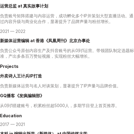
运营总监
at
真实故事计划
负责账号矩阵搭建与内容运营，成功孵化多个IP并策划大型直播活动。通
过内容升级与商业化合作，显著提升了品牌声量与粉丝增长。
2021 — 2022
新媒体运营编辑
at
香港《凤凰周刊》北京办事处
负责公众号原创内容生产及抖音账号的从0到1运营。带领团队制定选题标
准，产出多条百万赞短视频，实现粉丝大幅增长。
Projects
外卖诗人王计兵IP打造
负责新媒体运营与名人对谈策划，显著提升了IP声量与品牌价值。
GQ播客《发疯编辑部》
从0到1搭建账号，积累粉丝超5000人，多期节目登上首页推荐。
Education
2017 — 2021
本科
in 编辑出版学（新媒体）
at
中国传媒大学